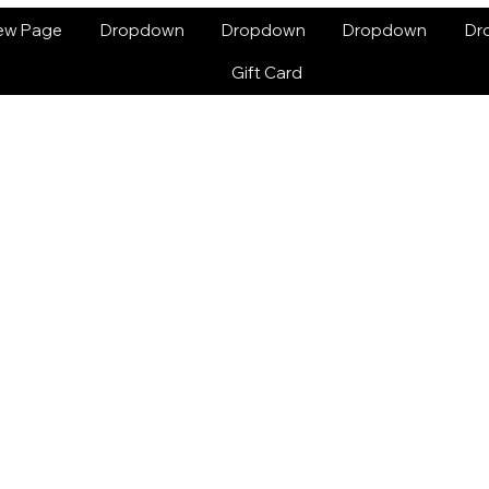
ew Page
Dropdown
Dropdown
Dropdown
Dr
Gift Card