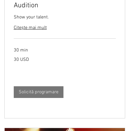
Audition
Show your talent.
Citește mai mult
30 min
30
30 USD
de
dolari
americani
Solicită programare