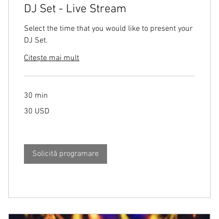
DJ Set - Live Stream
Select the time that you would like to present your
DJ Set.
Citește mai mult
30 min
30
30 USD
de
dolari
americani
Solicită programare