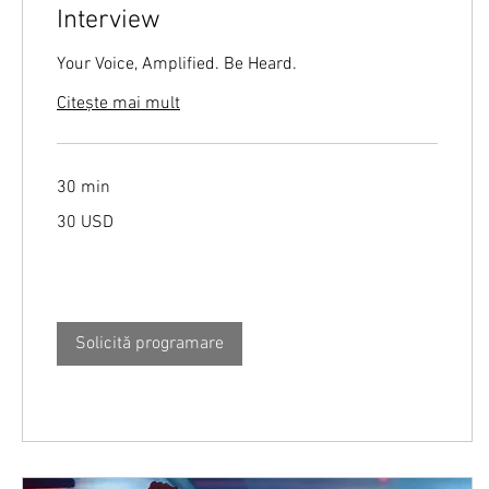
Interview
Your Voice, Amplified. Be Heard.
Citește mai mult
30 min
30
30 USD
de
dolari
americani
Solicită programare