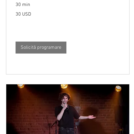
30 min
30
30 USD
de
dolari
americani
Solicită programare