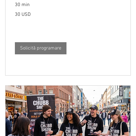
30 min
30
30 USD
de
dolari
americani
Solicită programare