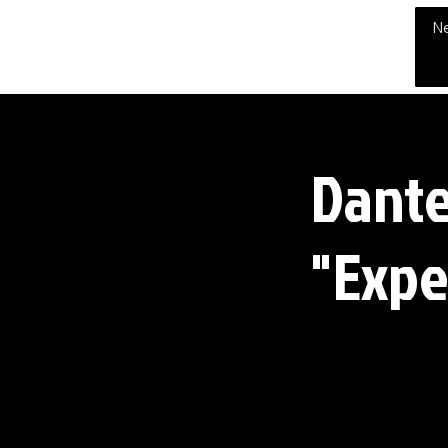
THE CHUBB SHOW
N
Dante
"Expe