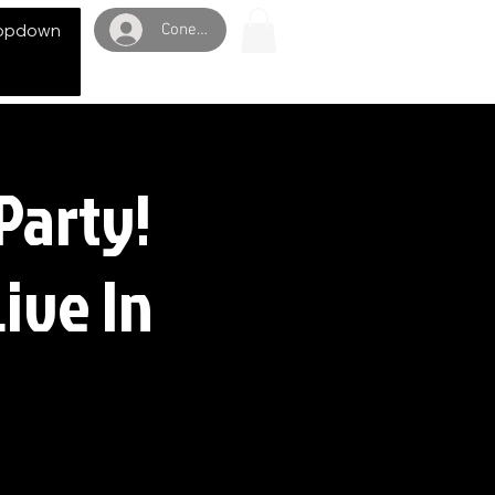
Conectează-te
opdown
Party!
ive In