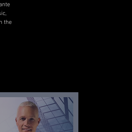
Dante
ic,
n the