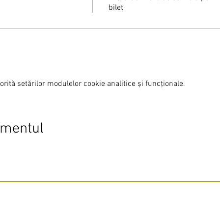
bilet
rită setărilor modulelor cookie analitice și funcționale.
imentul
Do Not Sell My Personal Information